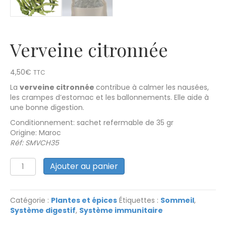
Verveine citronnée
4,50
€
TTC
La
verveine citronnée
contribue à calmer les nausées,
les crampes d’estomac et les ballonnements. Elle aide à
une bonne digestion.
Conditionnement: sachet refermable de 35 gr
Origine: Maroc
Réf:
SMVCH35
quantité
A
Ajouter au panier
de
l
Verveine
t
citronnée
e
Catégorie :
Plantes et épices
Étiquettes :
Sommeil
,
r
Système digestif
,
Système immunitaire
n
a