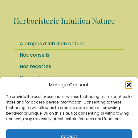
peuvent
être
choisies
Herboristerie Intuition Nature
sur
la
page
du
A propos d’Intuition Nature
produit
Nos conseils
Nos recettes
Nos partenaires
Manage Consent
FAQ
To provide the best experiences, we use technologies like cookies to
Paiement sécurisé
store and/or access device information. Consenting to these
technologies will allow us to process data such as browsing
Conditions d’utilisation
behavior or unique IDs on this site. Not consenting or withdrawing
consent, may adversely affect certain features and functions.
Mentions légales
Politique de confidentialité
Accept