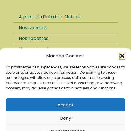
A propos d’Intuition Nature
Nos conseils
Nos recettes
Nos partenaires
Manage Consent
FAQ
To provide the best experiences, we use technologies like cookies to
Paiement sécurisé
store and/or access device information. Consenting to these
technologies will allow us to process data such as browsing
Conditions d’utilisation
behavior or unique IDs on this site. Not consenting or withdrawing
consent, may adversely affect certain features and functions.
Mentions légales
Politique de confidentialité
Accept
Nous utilisons des cookies pour vous garantir la
Deny
meilleure expérience sur notre site web.