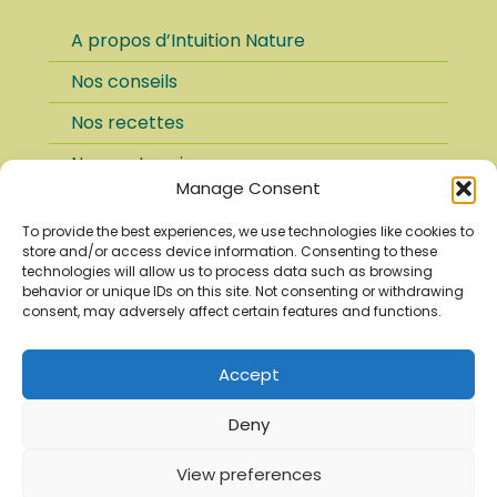
A propos d’Intuition Nature
Nos conseils
Nos recettes
Nos partenaires
Manage Consent
FAQ
To provide the best experiences, we use technologies like cookies to
Paiement sécurisé
store and/or access device information. Consenting to these
technologies will allow us to process data such as browsing
Conditions d’utilisation
behavior or unique IDs on this site. Not consenting or withdrawing
consent, may adversely affect certain features and functions.
Mentions légales
Politique de confidentialité
Accept
Nous utilisons des cookies pour vous garantir la
Deny
meilleure expérience sur notre site web.
View preferences
Je suis d'accord
Gérer les cookies
Herboristerie Intuition Nature plantes, épices, thés, tisanes,