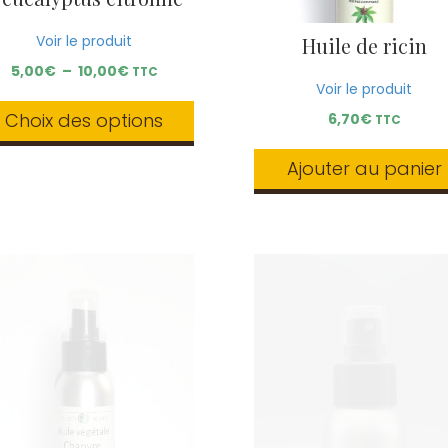
du
du
produit
produit
Voir le produit
Huile de ricin
Plage
5,00
€
–
10,00
€
TTC
Voir le produit
de
prix :
Choix des options
6,70
€
TTC
5,00€
à
Ce
Ajouter au panier
10,00€
produit
a
plusieurs
variations.
Les
options
peuvent
être
choisies
sur
la
page
du
produit