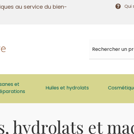
tiques au service du bien-
Qui
isanes et
Huiles et hydrolats
Cosmétique
éparations
s, hydrolats et ma