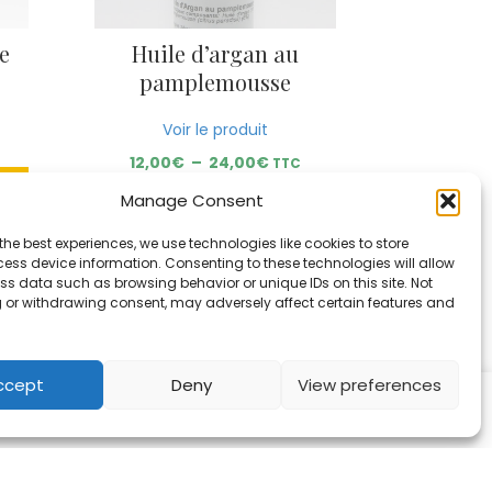
e
Huile d’argan au
pamplemousse
Voir le produit
e
Plage
12,00
€
–
24,00
€
TTC
de
€
Manage Consent
prix :
Choix des options
12,00€
0€
the best experiences, we use technologies like cookies to store
à
Ce
ess device information. Consenting to these technologies will allow
24,00€
produit
ss data such as browsing behavior or unique IDs on this site. Not
a
 or withdrawing consent, may adversely affect certain features and
plusieurs
variations.
Les
ccept
Deny
View preferences
options
peuvent
Je suis d'accord
Gérer les cookies
être
choisies
sur