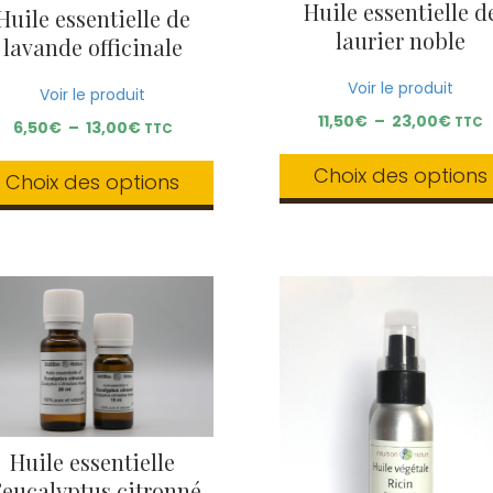
Huile essentielle d
Huile essentielle de
laurier noble
lavande officinale
Voir le produit
Voir le produit
Plag
11,50
€
–
23,00
€
TTC
Plage
6,50
€
–
13,00
€
TTC
de
de
prix :
prix :
Choix des options
Choix des options
11,50
6,50€
à
Ce
à
Ce
23,0
produit
13,00€
produit
a
a
plusieurs
plusieurs
variations.
variations.
Les
Les
options
options
peuvent
peuvent
être
être
choisies
choisies
sur
sur
la
Huile essentielle
la
page
page
’eucalyptus citronné