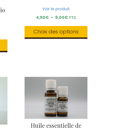
Voir le produit
io
Plage
4,50
€
–
9,00
€
TTC
de
prix :
Choix des options
4,50€
à
Ce
9,00€
produit
a
plusieurs
variations.
Les
options
peuvent
être
choisies
sur
la
page
du
produit
Huile essentielle de