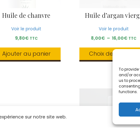
Huile de chanvre
Huile d’argan vierg
Voir le produit
Voir le produit
Plag
9,80
€
8,00
€
–
16,00
€
TTC
TTC
de
prix :
Ajouter au panier
Choix des options
8,00
à
Ce
16,0
To provide 
produit
and/or acc
a
us to proce
plusieurs
consenting
variations.
functions.
Les
options
peuvent
A
être
expérience sur notre site web.
choisies
sur
la
page