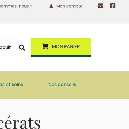
 sommes-nous ?
Mon compte
MON PANIER
s et soins
Nos conseils
cérats