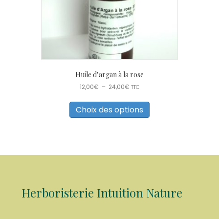
Huile d’argan à la rose
Plage
12,00
€
–
24,00
€
TTC
de
Ce
prix :
produit
Choix des options
12,00€
a
à
plusieurs
24,00€
variations.
Les
options
peuvent
être
choisies
Herboristerie Intuition Nature
sur
la
page