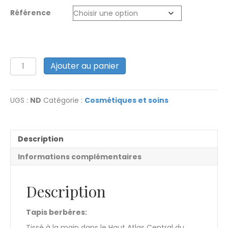
Référence
quantité
A
Ajouter au panier
de
l
Tapis
t
berbères:
e
UGS :
ND
Catégorie :
Cosmétiques et soins
moyenne
r
taille
n
a
t
Description
i
v
Informations complémentaires
e
:
Description
Tapis berbères:
Tissé à la main dans le Haut Atlas Central du