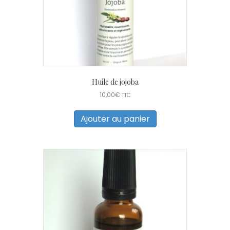
page
du
produit
Huile de jojoba
10,00
€
TTC
Ajouter au panier