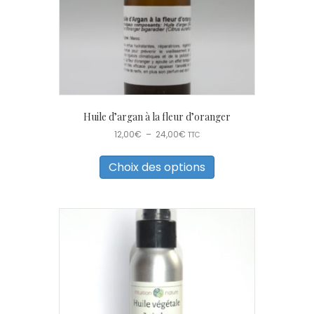
page
du
produit
Huile d’argan à la fleur d’oranger
Plage
12,00
€
–
24,00
€
TTC
de
Ce
prix :
produit
Choix des options
12,00€
a
à
plusieurs
24,00€
variations.
Les
options
peuvent
être
choisies
sur
la