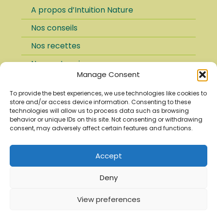
du
A propos d’Intuition Nature
produit
Nos conseils
Nos recettes
Nos partenaires
Manage Consent
FAQ
To provide the best experiences, we use technologies like cookies to
Paiement sécurisé
store and/or access device information. Consenting to these
technologies will allow us to process data such as browsing
Conditions d’utilisation
behavior or unique IDs on this site. Not consenting or withdrawing
consent, may adversely affect certain features and functions.
Mentions légales
Politique de confidentialité
Accept
Nous utilisons des cookies pour vous garantir la
Deny
meilleure expérience sur notre site web.
View preferences
Je suis d'accord
Gérer les cookies
Herboristerie Intuition Nature plantes, épices, thés, tisanes,
huiles, hydrolats, cosmétiques et soins