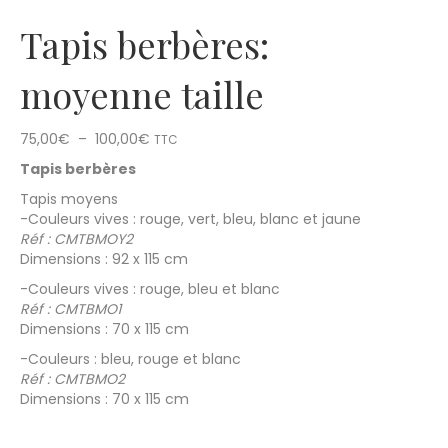
Tapis berbères:
moyenne taille
Plage
75,00
€
–
100,00
€
TTC
de
Tapis berbères
prix :
75,00€
Tapis moyens
à
-Couleurs vives : rouge, vert, bleu, blanc et jaune
100,00€
Réf : CMTBMOY2
Dimensions : 92 x 115 cm
-Couleurs vives : rouge, bleu et blanc
Réf : CMTBMO1
Dimensions : 70 x 115 cm
-Couleurs : bleu, rouge et blanc
Réf : CMTBMO2
Dimensions : 70 x 115 cm